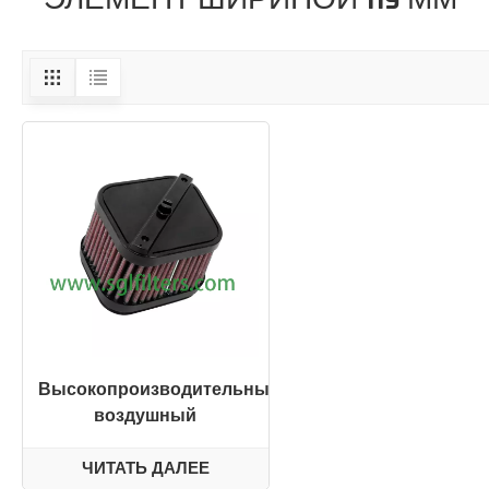
Высокопроизводительный
воздушный
фильтрующий элемент
HA-2519XD для
ЧИТАТЬ ДАЛЕЕ