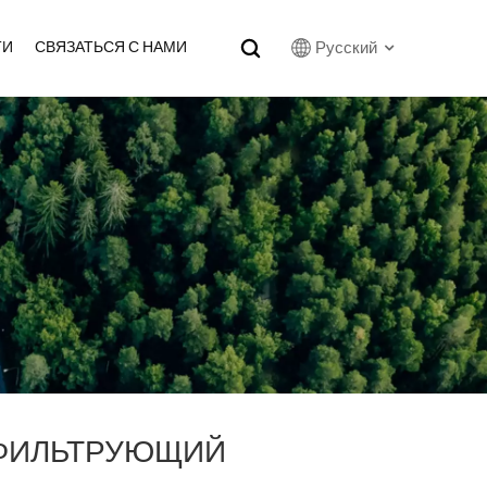
Русский
ТИ
СВЯЗАТЬСЯ С НАМИ
English
Français
Русский
بالعربية
español
한국어
ФИЛЬТРУЮЩИЙ