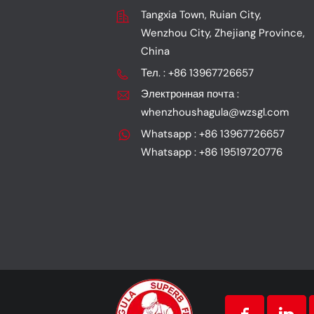
Tangxia Town, Ruian City,
Wenzhou City, Zhejiang Province,
China
Тел. : +86 13967726657
Электронная почта :
whenzhoushagula@wzsgl.com
Whatsapp : +86 13967726657
Whatsapp : +86 19519720776