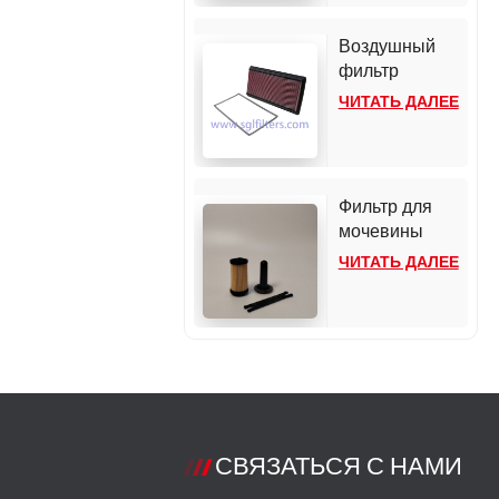
107*179
2022 года
выпуска.
Воздушный
фильтр
высокой
ЧИТАТЬ ДАЛЕЕ
пропускной
способности
33-2118 для
Chevrolet
Фильтр для
Camaro
мочевины
UF101 - Bosch
ЧИТАТЬ ДАЛЕЕ
2.2-3 для
двигателей
Cummins /
Detroit
СВЯЗАТЬСЯ С НАМИ