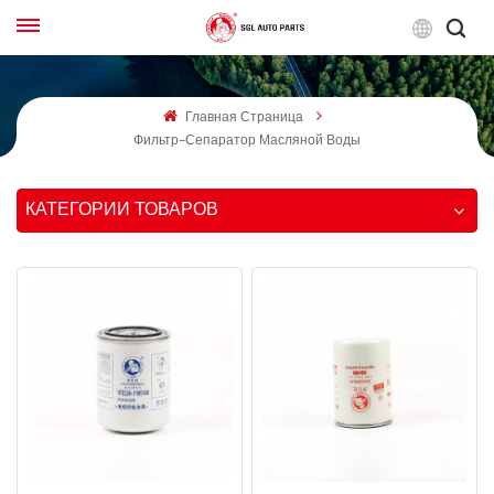
Русс
Главная Страница
English
Фильтр-Сепаратор Масляной Воды
Français
КАТЕГОРИИ ТОВАРОВ
Русский
بالعربية
español
한국어