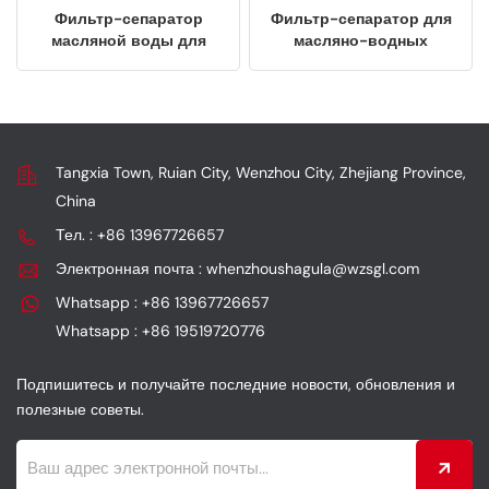
Фильтр-сепаратор
Фильтр-сепаратор для
масляной воды для
масляно-водных
транспортного средства
смесей для грузовиков
1F2L24-1105140
Advanced Trucks
2000102
Tangxia Town, Ruian City, Wenzhou City, Zhejiang Province,
China
Тел. : +86 13967726657
Электронная почта : whenzhoushagula@wzsgl.com
Whatsapp : +86 13967726657
Whatsapp : +86 19519720776
Подпишитесь и получайте последние новости, обновления и
полезные советы.