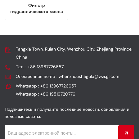
Фильтр
гидравлического масла
OEM для карьерных
экскаваторов PC450-6
и DH300. Запасная
часть.
Tangxia Town, Ruian City, Wenzhou City, Zhejiang Province,
China
Тел. : +86 13967726657
Электронная почта : whenzhoushagula@wzsgl.com
Whatsapp : +86 13967726657
Whatsapp : +86 19519720776
Подпишитесь и получайте последние новости, обновления и
полезные советы.