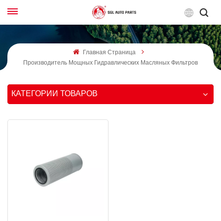
Русс
Главная Страница
English
Производитель Мощных Гидравлических Масляных Фильтров
Français
КАТЕГОРИИ ТОВАРОВ
Русский
بالعربية
español
한국어