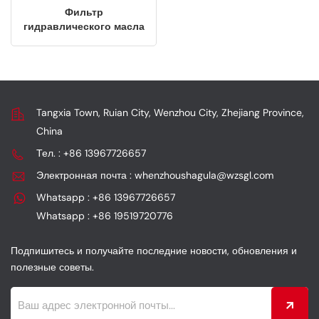
Фильтр
гидравлического масла
3,6 кг, усиленный, 6 шт.,
для экскаватора Liebherr
935 944
Tangxia Town, Ruian City, Wenzhou City, Zhejiang Province,
China
Тел. : +86 13967726657
Электронная почта : whenzhoushagula@wzsgl.com
Whatsapp : +86 13967726657
Whatsapp : +86 19519720776
Подпишитесь и получайте последние новости, обновления и
полезные советы.