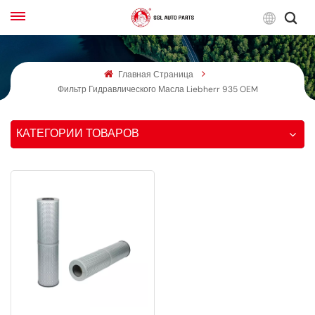
Русс
Главная Страница
English
Фильтр Гидравлического Масла Liebherr 935 OEM
Français
КАТЕГОРИИ ТОВАРОВ
Русский
بالعربية
español
한국어