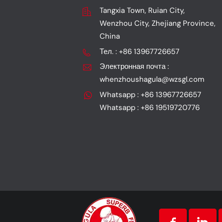
Tangxia Town, Ruian City,
Wenzhou City, Zhejiang Province,
China
Тел. : +86 13967726657
Электронная почта :
whenzhoushagula@wzsgl.com
Whatsapp : +86 13967726657
Whatsapp : +86 19519720776