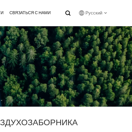
Русский
ТИ
СВЯЗАТЬСЯ С НАМИ
English
Français
Русский
بالعربية
español
한국어
ОЗДУХОЗАБОРНИКА