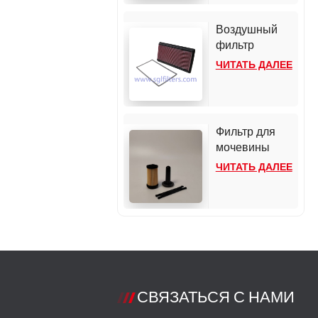
107*179
2022 года
выпуска.
Воздушный
фильтр
высокой
ЧИТАТЬ ДАЛЕЕ
пропускной
способности
33-2118 для
Chevrolet
Фильтр для
Camaro
мочевины
UF101 - Bosch
ЧИТАТЬ ДАЛЕЕ
2.2-3 для
двигателей
Cummins /
Detroit
СВЯЗАТЬСЯ С НАМИ