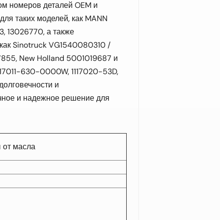
ом номеров деталей OEM и
для таких моделей, как MANN
 13026770, а также
как Sinotruck VG1540080310 /
855, New Holland 5001019687 и
117011-630-0000W, 1117020-53D,
 долговечности и
ичное и надежное решение для
 от масла