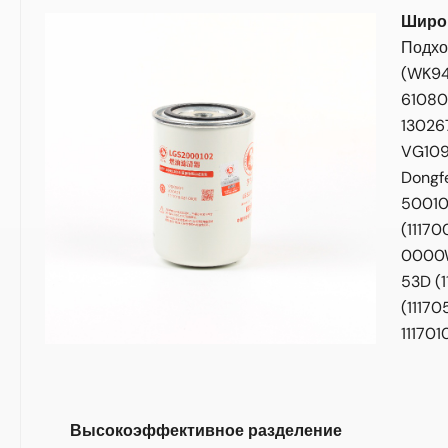
Широ
Подхо
(WK94
61080
13026
VG109
Dongf
50010
(11170
0000W
53D (
(11170
11170
Высокоэффективное разделение