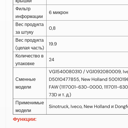
крышки
Фильтр
6 микрон
информации
Вес продукта
0,8
за штуку
Вес продукта
19.9
(целая часть)
Количество в
24
упаковке
VG1540080310 / VG1092080009, Ive
Сменные
D5010477855, New Holland 50010196
модели
FAW (1117001-630-0000, 1117011-63
73D и т. д.)
Применимые
Sinotruck, Iveco, New Holland и Dong
модели
Функции: