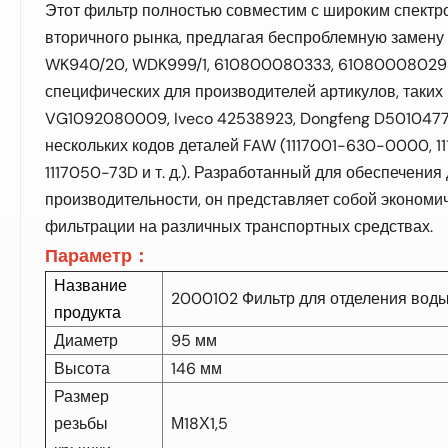
Этот фильтр полностью совместим с широким спектр
вторичного рынка, предлагая беспроблемную замену 
WK940/20, WDK999/1, 610800080333, 610800080293,
специфических для производителей артикулов, таких 
VG1092080009, Iveco 42538923, Dongfeng D5010477
нескольких кодов деталей FAW (1117001-630-0000, 1
1117050-73D и т. д.). Разработанный для обеспечения
производительности, он представляет собой эконом
фильтрации на различных транспортных средствах.
Параметр：
Название
2000102 Фильтр для отделения воды
продукта
Диаметр
95 мм
Высота
146 мм
Размер
резьбы
М18Х1,5