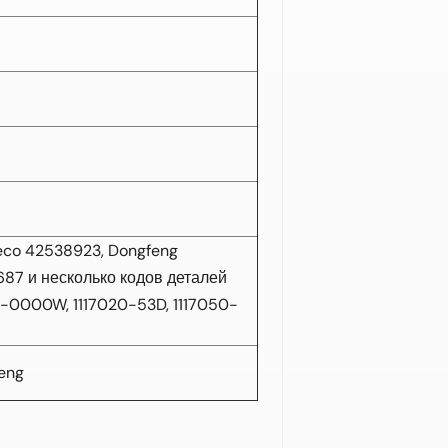
co 42538923, Dongfeng
87 и несколько кодов деталей
0-0000W, 1117020-53D, 1117050-
feng