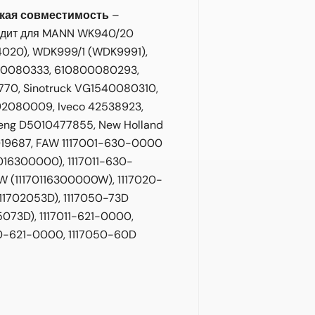
кая совместимость
–
дит для MANN WK940/20
020), WDK999/1 (WDK9991),
0080333, 610800080293,
770, Sinotruck VG1540080310,
2080009, Iveco 42538923,
eng D5010477855, New Holland
19687, FAW 1117001-630-0000
016300000), 1117011-630-
 (11170116300000W), 1117020-
111702053D), 1117050-73D
5073D), 1117011-621-0000,
10-621-0000, 1117050-60D