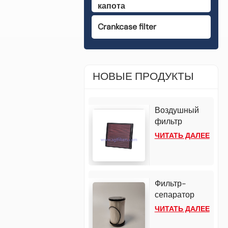
капота
Crankcase filter
НОВЫЕ ПРОДУКТЫ
Воздушный
фильтр
повышенной
ЧИТАТЬ ДАЛЕЕ
пропускной
способности
33-3002 для
Mazda BT50
Фильтр-
3.0L L4 Diesel
сепаратор
2025 года
топлива и
ЧИТАТЬ ДАЛЕЕ
выпуска и
воды FS20176
Isuzu D-Max