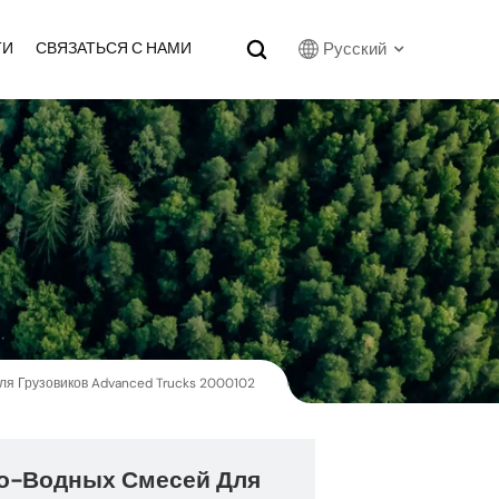
Русский
ТИ
СВЯЗАТЬСЯ С НАМИ
English
Français
Русский
بالعربية
español
я Грузовиков Advanced Trucks 2000102
한국어
о-Водных Смесей Для